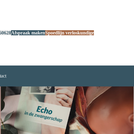
60628
Afspraak maken
Spoedlijn verloskundige
act