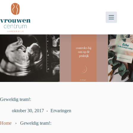
Ga
naar
de
inhoud
Geweldig team!:
oktober 30, 2017
Ervaringen
Home
›
Geweldig team!: