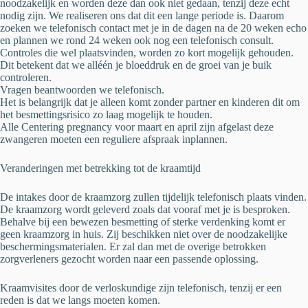
noodzakelijk en worden deze dan ook niet gedaan, tenzij deze echt
nodig zijn. We realiseren ons dat dit een lange periode is. Daarom
zoeken we telefonisch contact met je in de dagen na de 20 weken echo
en plannen we rond 24 weken ook nog een telefonisch consult.
Controles die wel plaatsvinden, worden zo kort mogelijk gehouden.
Dit betekent dat we alléén je bloeddruk en de groei van je buik
controleren.
Vragen beantwoorden we telefonisch.
Het is belangrijk dat je alleen komt zonder partner en kinderen dit om
het besmettingsrisico zo laag mogelijk te houden.
Alle Centering pregnancy voor maart en april zijn afgelast deze
zwangeren moeten een reguliere afspraak inplannen.
Veranderingen met betrekking tot de kraamtijd
De intakes door de kraamzorg zullen tijdelijk telefonisch plaats vinden.
De kraamzorg wordt geleverd zoals dat vooraf met je is besproken.
Behalve bij een bewezen besmetting of sterke verdenking komt er
geen kraamzorg in huis. Zij beschikken niet over de noodzakelijke
beschermingsmaterialen. Er zal dan met de overige betrokken
zorgverleners gezocht worden naar een passende oplossing.
Kraamvisites door de verloskundige zijn telefonisch, tenzij er een
reden is dat we langs moeten komen.