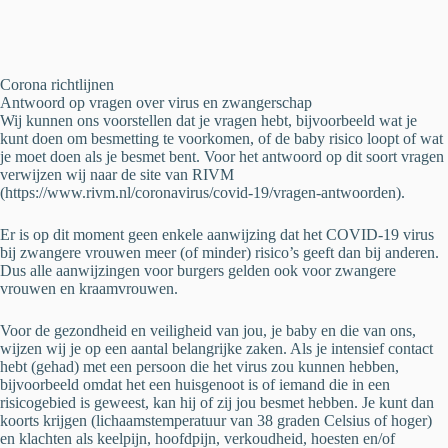
Corona richtlijnen
Antwoord op vragen over virus en zwangerschap
Wij kunnen ons voorstellen dat je vragen hebt, bijvoorbeeld wat je
kunt doen om besmetting te voorkomen, of de baby risico loopt of wat
je moet doen als je besmet bent. Voor het antwoord op dit soort vragen
verwijzen wij naar de site van RIVM
(https://www.rivm.nl/coronavirus/covid-19/vragen-antwoorden).
Er is op dit moment geen enkele aanwijzing dat het COVID-19 virus
bij zwangere vrouwen meer (of minder) risico’s geeft dan bij anderen.
Dus alle aanwijzingen voor burgers gelden ook voor zwangere
vrouwen en kraamvrouwen.
Voor de gezondheid en veiligheid van jou, je baby en die van ons,
wijzen wij je op een aantal belangrijke zaken. Als je intensief contact
hebt (gehad) met een persoon die het virus zou kunnen hebben,
bijvoorbeeld omdat het een huisgenoot is of iemand die in een
risicogebied is geweest, kan hij of zij jou besmet hebben. Je kunt dan
koorts krijgen (lichaamstemperatuur van 38 graden Celsius of hoger)
en klachten als keelpijn, hoofdpijn, verkoudheid, hoesten en/of